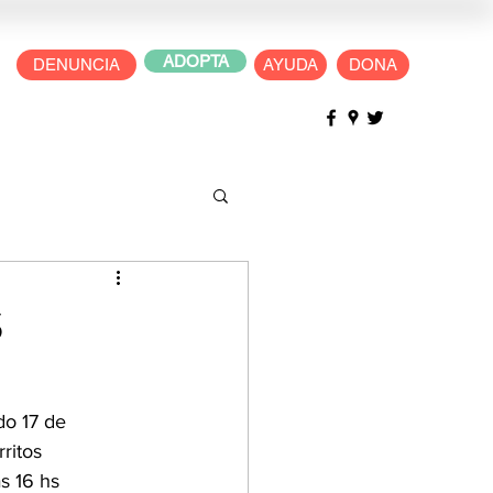
ADOPTA
DENUNCIA
AYUDA
DONA
S
do 17 de 
ritos 
s 16 hs 