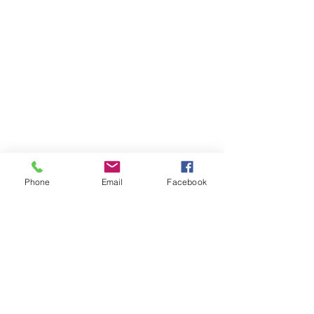
Phone
Email
Facebook
Iniciamos los sábados y domingos con 
Servicio de Odontología Veterinaria. 