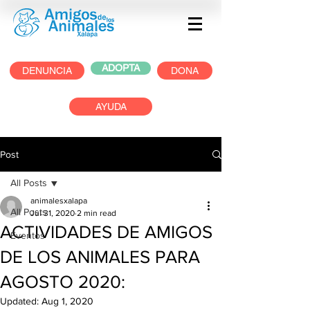
ADOPTA
DENUNCIA
DONA
AYUDA
Post
All Posts
animalesxalapa
All Posts
Jul 31, 2020
2 min read
ACTIVIDADES DE AMIGOS
Eventos
DE LOS ANIMALES PARA
AGOSTO 2020:
Updated:
Aug 1, 2020