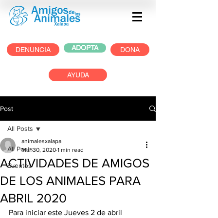
ADOPTA
DENUNCIA
DONA
AYUDA
Post
All Posts
animalesxalapa
All Posts
Mar 30, 2020
1 min read
ACTIVIDADES DE AMIGOS
Eventos
DE LOS ANIMALES PARA
ABRIL 2020
Para iniciar este Jueves 2 de abril 